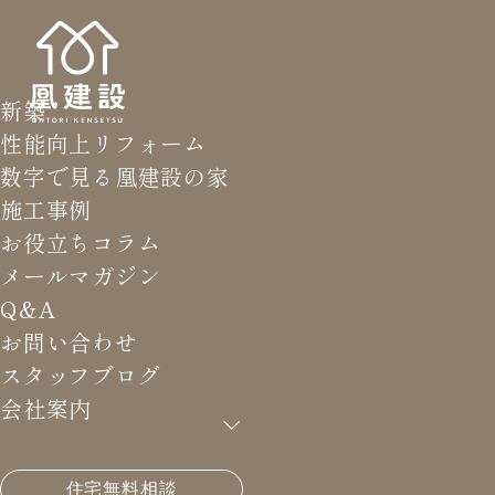
新築
性能向上リフォーム
数字で見る凰建設の家
施工事例
お役立ちコラム
メールマガジン
Q&A
お問い合わせ
スタッフブログ
会社案内
HOME
>
Q&A
>
付加断熱にボード系断熱材を用いる場
住宅無料相談