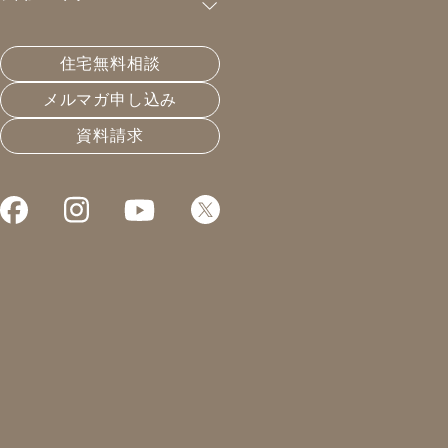
すか？
あります。適切な設計・施工をしないと、熱
住宅無料相談
損失やシロアリ、湿気などのリスクが生じま
メルマガ申し込み
す。
資料請求
基礎断熱は床下まで断熱するため熱が逃げやすく、特に
床下暖房では光熱費が増える可能性があります。また基
礎外断熱ではシロアリの侵入経路になりやすく、対策が
必須です。さらに新築時はコンクリートからの湿気で室
内がジメジメしやすく、浸水時には復旧コストも大きく
なります。そのため、性能を活かすには断熱・防蟻・湿
気対策を前提とした設計が必要不可欠です。