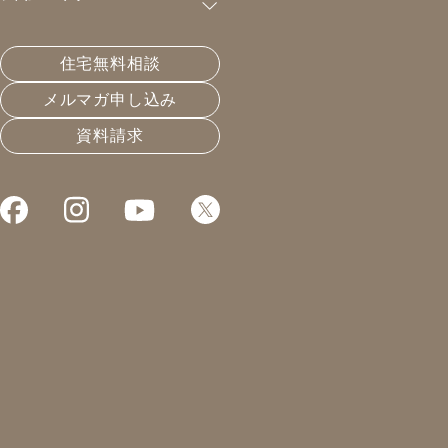
に考えていますか？
住宅無料相談
自社大工の育成は、家の品質を守るだけでな
メルマガ申し込み
く、将来にわたって住まいを維持していくた
資料請求
めの最も重要な取り組みだと考えています。
現在、日本の大工人口は大幅に減少し、多くの会社が外
部の職人に依存しています。しかしこの状況が続くと、
将来「家を直せる人がいなくなる」という大きな問題に
つながります。そのため、自社で若い大工を育て続ける
ことが、住まい手にとっての安心を支える基盤になりま
す。
また、家づくりは建てて終わりではなく、その後のメン
テナンスが非常に重要です。将来の修理や調整に対応で
きる人材を社内で育てておくことは、お施主様の資産価
値を守ることに直結します。