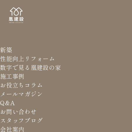
新築
QUES
Q
性能向上リフォーム
数字で見る凰建設の家
施工事例
お役立ちコラム
メールマガジン
HOME
>
Q&A
>
自社大工育成についてどのように考えてい
Q&A
ますか？
お問い合わせ
スタッフブログ
会社案内
自社大工育成についてどのよう