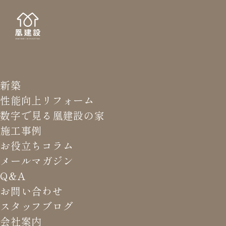
新築
NEWS LETTER
メールマガジ
性能向上リフォーム
数字で見る凰建設の家
バ
施工事例
お役立ちコラム
メールマガジン
HOME
>
メールマガジン バックナンバー
>
【日刊】電力
Q&A
会社の選び方
お問い合わせ
スタッフブログ
これまでお届けしてきたお役立ち情報や業界のリアルなお話を
会社案内
振返りでご覧いただけます。最新のメールマガジンは申込後に