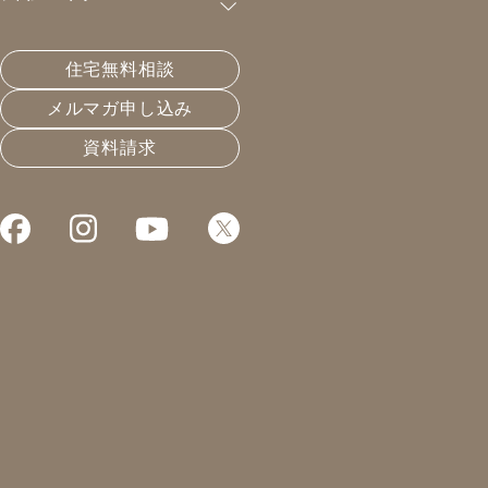
購読が可能です。
住宅無料相談
【日刊】電力会社の選び方
メルマガ申し込み
資料請求
2019.04.23
エネルギーと暮らし
凰建設の森です。
本日は先に案内を。
現在の凰建設の予約状況です。
現在受付が可能なのは、
2020年4月着工以降の枠です。
お申込みをいただいた順に
予約を入れていきますので
ご理解を頂ければと思います。