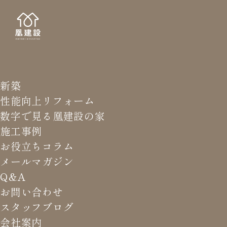
新築
NEWS LETTER
メールマガジ
性能向上リフォーム
数字で見る凰建設の家
バ
施工事例
お役立ちコラム
メールマガジン
HOME
>
メールマガジン バックナンバー
>
この時期は濃
Q&A
度に気を付けて。
お問い合わせ
スタッフブログ
これまでお届けしてきたお役立ち情報や業界のリアルなお話を
会社案内
振返りでご覧いただけます。最新のメールマガジンは申込後に