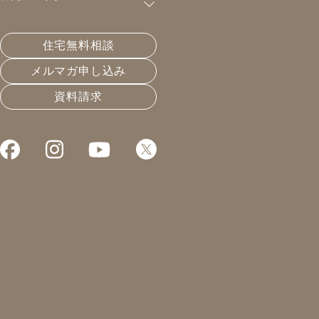
購読が可能です。
住宅無料相談
この時期は濃度に気を付けて。
メルマガ申し込み
資料請求
2019.11.21
温熱と住宅性能
凰建設の森です。
10月に内覧会をさせて頂いた
新築中の家に検査の為行きました。
施工中の現場で当然換気扇は
動いていないのですが、
ロフトに空けた温度差換気の
排気口からは空気がスーッと抜け、
建物の中はきちんと換気が
出来ていました。