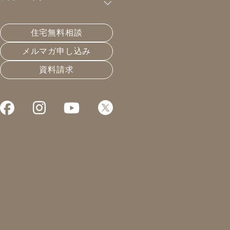
購読が可能です。
住宅無料相談
この選択を全面的に支持したい
メルマガ申し込み
資料請求
2020.06.27
長く住める家
凰建設の森です。
本日は午前中に一年点検。
コロナの関係でなし崩しに
なってしまっておりましたが
ちょっと遅れて。
本日は梅雨晴れの、そこそこ
暑い日ではありましたが、
室内の環境はこんな感じ