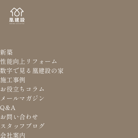
新築
NEWS LETTER
メールマガジ
性能向上リフォーム
数字で見る凰建設の家
バ
施工事例
お役立ちコラム
メールマガジン
HOME
>
メールマガジン バックナンバー
>
この選択を全
Q&A
面的に支持したい
お問い合わせ
スタッフブログ
これまでお届けしてきたお役立ち情報や業界のリアルなお話を
会社案内
振返りでご覧いただけます。最新のメールマガジンは申込後に