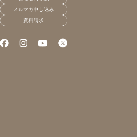
メルマガ申し込み
資料請求
これまでお届けしてきたお役立ち情報や業界のリアルなお
これは性能向上リノベの大敵
2022.08.26
温熱と住宅性能
凰建設の森です。
本日は学校。
国際たくみアカデミーの