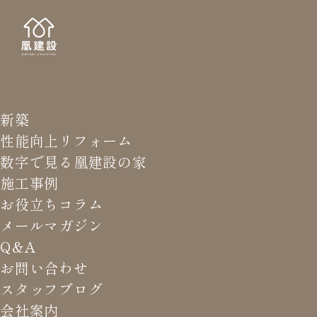
新築
NEWS LETTER
メールマガジ
性能向上リフォーム
数字で見る凰建設の家
バ
施工事例
お役立ちコラム
メールマガジン
HOME
>
メールマガジン バックナンバー
>
これらの優先
Q&A
順位は最低ですよ。
お問い合わせ
スタッフブログ
これまでお届けしてきたお役立ち情報や業界のリアルなお話を
会社案内
振返りでご覧いただけます。最新のメールマガジンは申込後に