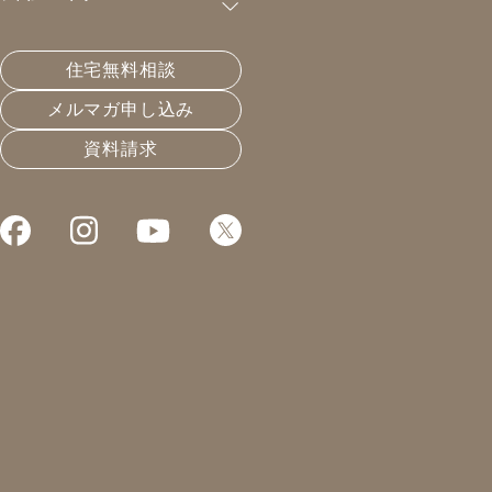
購読が可能です。
住宅無料相談
これらの優先順位は最低ですよ。
メルマガ申し込み
資料請求
2020.04.15
住宅会社選びと業界構造
凰建設の森です。
今日は午前中、住宅談義の日でした。
住宅業界についての取材みたいな
形で、住宅の現状について
お話をさせて頂きました。
今日はZOOMで行いました。
ZOOM、少し操作が変わりましたね。
セキュリティ対策でしょうか？