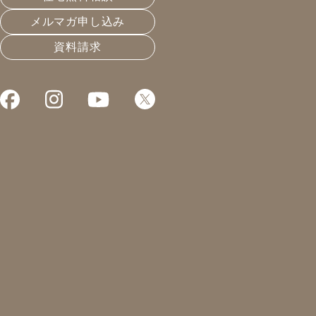
メルマガ申し込み
資料請求
これまでお届けしてきたお役立ち情報や業界のリアルなお
それは夢の外壁材？
2024.04.12
長く住める家
凰建設の森です。
本日は内覧会の準備。
明日から、岐阜市内にて