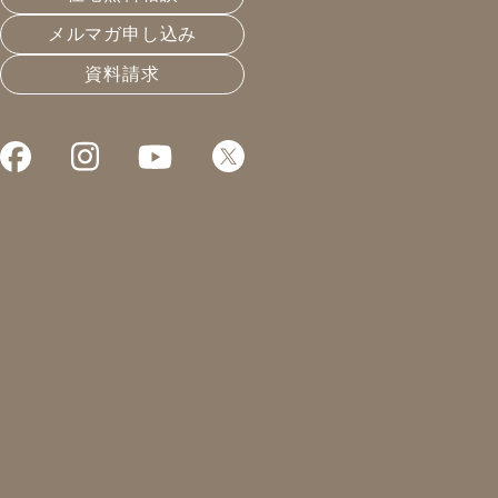
メルマガ申し込み
資料請求
これまでお届けしてきたお役立ち情報や業界のリアルなお
それは無理ゲーに近い。
2022.10.26
住宅会社選びと業界構造
凰建設の森です。
本日はジャパンホームショー。
ミライセッション初日の