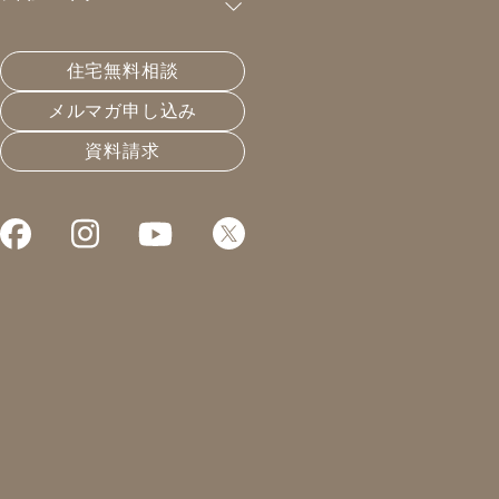
購読が可能です。
住宅無料相談
できないのとやらないのは違う
メルマガ申し込み
資料請求
2020.07.21
住宅会社選びと業界構造
凰建設の森です。
本日はパッシブハウスデー。
私的にですが。
現在進めているパッシブハウス
認定物件について打ち合わせ。
からのPTA、そしてweb会議。
と言うことで配信がこの時間。
すみません。