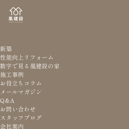
新築
NEWS LETTER
メールマガジ
性能向上リフォーム
数字で見る凰建設の家
バ
施工事例
お役立ちコラム
メールマガジン
HOME
>
メールマガジン バックナンバー
>
できないのと
Q&A
やらないのは違う
お問い合わせ
スタッフブログ
これまでお届けしてきたお役立ち情報や業界のリアルなお話を
会社案内
振返りでご覧いただけます。最新のメールマガジンは申込後に