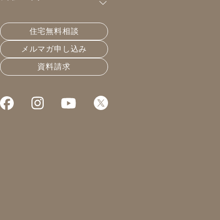
購読が可能です。
住宅無料相談
まずはファーストオピニオンを聞こう
メルマガ申し込み
資料請求
2021.07.18
住宅会社選びと業界構造
凰建設の森です。
本日も午前午後と
打ち合わせです。
暑い中、お越しいただき
ありがとうございました。
ここ数日で、立て続けに
建築会社倒産のお知らせを
聞きました。