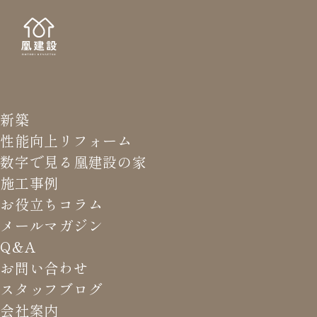
新築
NEWS LETTER
メールマガジ
性能向上リフォーム
数字で見る凰建設の家
バ
施工事例
お役立ちコラム
メールマガジン
HOME
>
メールマガジン バックナンバー
>
まずはファー
Q&A
ストオピニオンを聞こう
お問い合わせ
スタッフブログ
これまでお届けしてきたお役立ち情報や業界のリアルなお話を
会社案内
振返りでご覧いただけます。最新のメールマガジンは申込後に