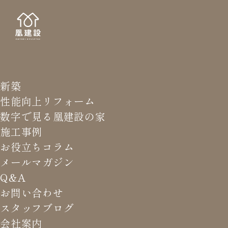
新築
NEWS LETTER
メールマガジ
性能向上リフォーム
数字で見る凰建設の家
バ
施工事例
お役立ちコラム
メールマガジン
HOME
>
メールマガジン バックナンバー
>
またトンデモ
Q&A
商品が発売
お問い合わせ
スタッフブログ
これまでお届けしてきたお役立ち情報や業界のリアルなお話を
会社案内
振返りでご覧いただけます。最新のメールマガジンは申込後に