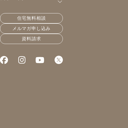
購読が可能です。
住宅無料相談
またトンデモ商品が発売
メルマガ申し込み
資料請求
2020.05.24
エネルギーと暮らし
凰建設の森です。
今日は地鎮祭、
すっかり暑くなりましたね。
五月晴れの空の下、
厳かに執り行われました。
今日の地鎮祭はちょっと特殊。
神主さんも私もお施主様も、
地域の団体で一緒の仲間。