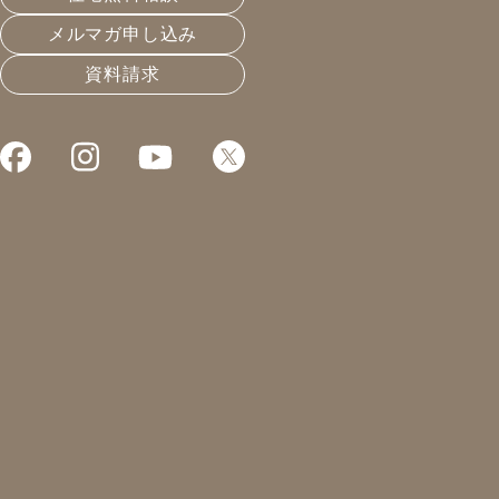
メルマガ申し込み
資料請求
これまでお届けしてきたお役立ち情報や業界のリアルなお
アーキテクトビルダーって？
2023.11.17
長く住める家
凰建設の森です。
本日はジャパンホームショー。
新建新聞社さんの企画の