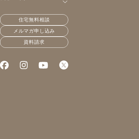
購読が可能です。
住宅無料相談
デマンド制御が最強か？
メルマガ申し込み
資料請求
2024.06.29
温熱と住宅性能
凰建設の森です。
本日は、内覧会。
明日までとなっております。
梅雨時の内覧会という事もあり
1週間連続で除湿をしました。
初日でも十分な結果が出ましたが、
1週間除湿をし続けると、
家の湿度は更に低くなります。