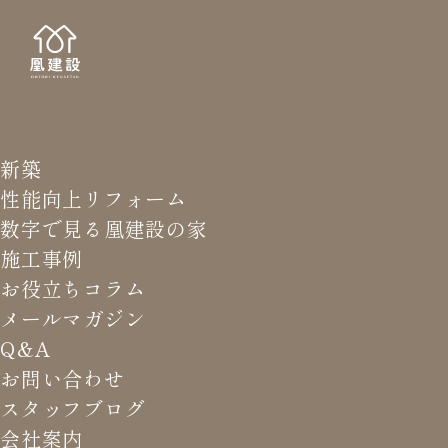
新築
NEWS LETTER
メールマガジ
性能向上リフォーム
数字で見る凰建設の家
バ
施工事例
お役立ちコラム
メールマガジン
HOME
>
メールマガジン バックナンバー
>
デマンド制御
Q&A
が最強か？
お問い合わせ
スタッフブログ
これまでお届けしてきたお役立ち情報や業界のリアルなお話を
会社案内
振返りでご覧いただけます。最新のメールマガジンは申込後に