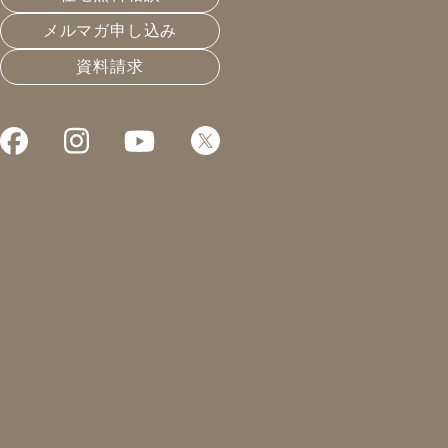
メルマガ申し込み
資料請求
これまでお届けしてきたお役立ち情報や業界のリアルなお
ノウハウを暴露します
2024.03.12
住宅会社選びと業界構造
凰建設の森です。
本日から、お出かけ。
空調講座、、、ではなく