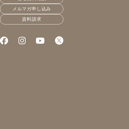
メルマガ申し込み
資料請求
これまでお届けしてきたお役立ち情報や業界のリアルなお
ハニカムサーモのレールは必須
2020.02.14
温熱と住宅性能
凰建設の森です。
腰を痛めてから筋肉痛がひどいです。
日常生活で動くたびに