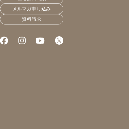
メルマガ申し込み
資料請求
これまでお届けしてきたお役立ち情報や業界のリアルなお
リノベにも本物と紛い物が
2024.06.24
長く住める家
凰建設の森です。
本日は建て方。
奇跡的な梅雨の晴れ間。