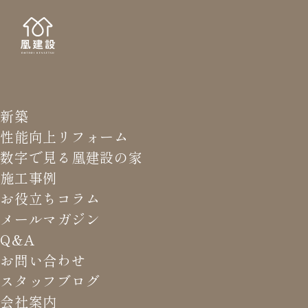
新築
NEWS LETTER
メールマガジ
性能向上リフォーム
数字で見る凰建設の家
バ
施工事例
お役立ちコラム
メールマガジン
HOME
>
メールマガジン バックナンバー
>
不景気対策も
Q&A
ぬかりなく
お問い合わせ
スタッフブログ
これまでお届けしてきたお役立ち情報や業界のリアルなお話を
会社案内
振返りでご覧いただけます。最新のメールマガジンは申込後に