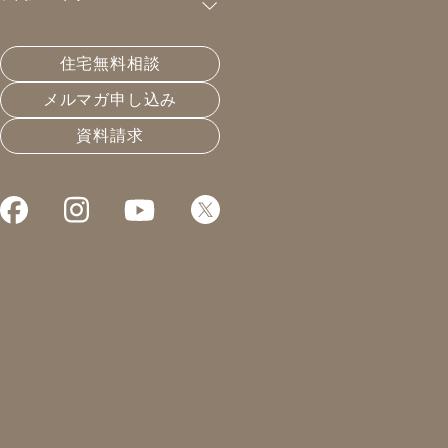
購読が可能です。
住宅無料相談
不景気対策もぬかりなく
メルマガ申し込み
資料請求
2021.06.10
長く住める家
凰建設の森です。
コロナによる不景気で
飲食店が非常に厳しい。
毎週、どこかの飲食店が
お店を閉める話を聞きます。
飲食店の次に倒産の多い
業種、分かります？
建築関係なんですね。