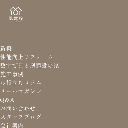
新築
NEWS LETTER
メールマガジ
性能向上リフォーム
数字で見る凰建設の家
バ
施工事例
お役立ちコラム
メールマガジン
HOME
>
メールマガジン バックナンバー
>
制度の変更、
Q&A
把握してる？
お問い合わせ
スタッフブログ
これまでお届けしてきたお役立ち情報や業界のリアルなお話を
会社案内
振返りでご覧いただけます。最新のメールマガジンは申込後に