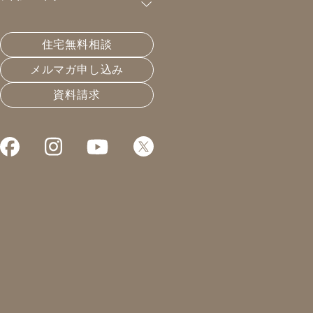
購読が可能です。
住宅無料相談
制度の変更、把握してる？
メルマガ申し込み
資料請求
2022.04.02
住宅会社選びと業界構造
凰建設の森です。
本日は、チャリティ家づくり相談会。
の前に、一昨日予告いたしました、
昨日のエイプリルフール嘘メルマガ、
お楽しみいただけましたでしょうか？
本当の事と嘘のことを織り交ぜて
書いてみましたので、途中までは、
なんとなくそれっぽかったのでは？