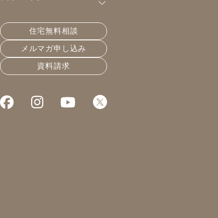
購読が可能です。
住宅無料相談
問題アッセンブリで、どーん
メルマガ申し込み
資料請求
2021.04.09
住宅会社選びと業界構造
凰建設の森です。
本日は新規の方がご来場。
平日に予定を合わせて下さり
感謝、感謝です。
大変助かりました。
先週の日曜日に雨に濡れて以来
風邪気味なのが治らず、
ああ、今日も消防団の練習は