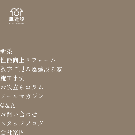
新築
NEWS LETTER
メールマガジ
性能向上リフォーム
数字で見る凰建設の家
バ
施工事例
お役立ちコラム
メールマガジン
HOME
>
メールマガジン バックナンバー
>
問題アッセン
Q&A
ブリで、どーん
お問い合わせ
スタッフブログ
これまでお届けしてきたお役立ち情報や業界のリアルなお話を
会社案内
振返りでご覧いただけます。最新のメールマガジンは申込後に