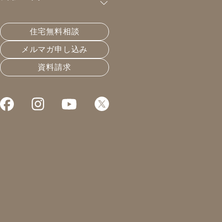
購読が可能です。
住宅無料相談
土地の買い方に気を付けよう。
メルマガ申し込み
資料請求
2019.08.24
住宅会社選びと業界構造
凰建設の森です。
日刊メルマガに登録したけど全然
配信されてないじゃないか。
ここ数日で登録をいただいた方は
そうお感じではないでしょうか。
ごめんなさい。
この3日間、各所で研修講師を
させて頂いておりまして、