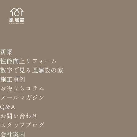
新築
NEWS LETTER
メールマガジ
性能向上リフォーム
数字で見る凰建設の家
バ
施工事例
お役立ちコラム
メールマガジン
HOME
>
メールマガジン バックナンバー
>
土地の買い方
Q&A
に気を付けよう。
お問い合わせ
スタッフブログ
これまでお届けしてきたお役立ち情報や業界のリアルなお話を
会社案内
振返りでご覧いただけます。最新のメールマガジンは申込後に