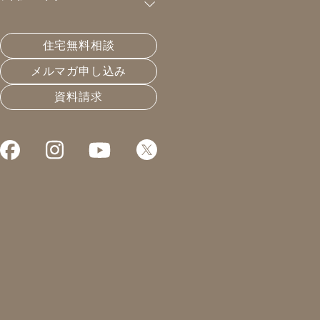
購読が可能です。
住宅無料相談
土地は買わないで。
メルマガ申し込み
資料請求
2022.07.03
温熱と住宅性能
凰建設の森です。
本日は雨。
そんな中でのご来場
ありがとうございます。
お昼からは建てさせて
頂いた家に空調換気の
点検の為訪問。
この猛暑の中で、