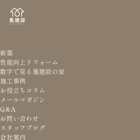
新築
NEWS LETTER
メールマガジ
性能向上リフォーム
数字で見る凰建設の家
バ
施工事例
お役立ちコラム
メールマガジン
HOME
>
メールマガジン バックナンバー
>
土地は買わな
Q&A
いで。
お問い合わせ
スタッフブログ
これまでお届けしてきたお役立ち情報や業界のリアルなお話を
会社案内
振返りでご覧いただけます。最新のメールマガジンは申込後に