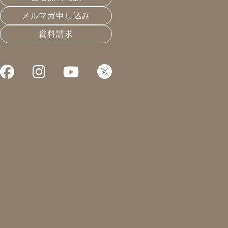
メルマガ申し込み
資料請求
これまでお届けしてきたお役立ち情報や業界のリアルなお
土地購入に反対した話
2023.04.27
住宅会社選びと業界構造
凰建設の森です。
本日はお客様のご来社。
平日に大変助かります。