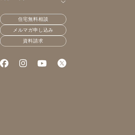
購読が可能です。
住宅無料相談
夏は快感を目指してみる？
メルマガ申し込み
資料請求
2023.07.22
温熱と住宅性能
凰建設の森です。
本日は内覧会。
岐阜市茜部にて。
弊社では珍しい、
再熱除湿機能付きの
エアコンを採用した家です。
断熱等級7になってくると
真夏でもエアコンの、