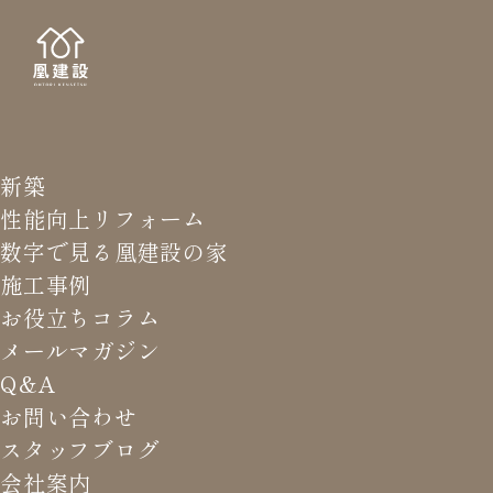
新築
NEWS LETTER
メールマガジ
性能向上リフォーム
数字で見る凰建設の家
バ
施工事例
お役立ちコラム
メールマガジン
HOME
>
メールマガジン バックナンバー
>
夏は快感を目
Q&A
指してみる？
お問い合わせ
スタッフブログ
これまでお届けしてきたお役立ち情報や業界のリアルなお話を
会社案内
振返りでご覧いただけます。最新のメールマガジンは申込後に