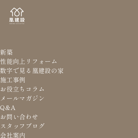
新築
NEWS LETTER
メールマガジ
性能向上リフォーム
数字で見る凰建設の家
バ
施工事例
お役立ちコラム
メールマガジン
HOME
>
メールマガジン バックナンバー
>
太陽光、最後
Q&A
の一年。
お問い合わせ
スタッフブログ
これまでお届けしてきたお役立ち情報や業界のリアルなお話を
会社案内
振返りでご覧いただけます。最新のメールマガジンは申込後に