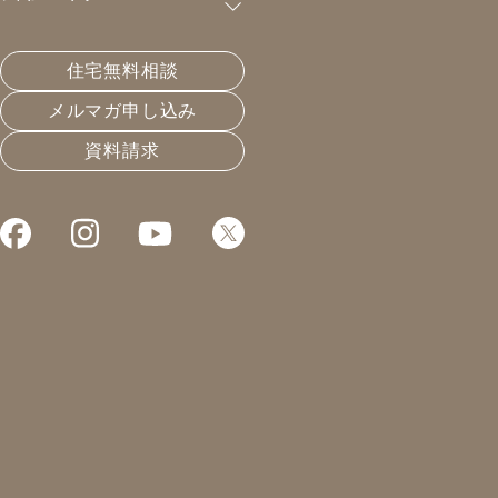
購読が可能です。
住宅無料相談
太陽光、最後の一年。
メルマガ申し込み
資料請求
2022.03.29
エネルギーと暮らし
凰建設の森です。
本日は打合せの後、
基礎工事の現場検査。
戻って新築の打合せ。
夕方からZOOM会議。
という事で、配信は
遅延でございます。
本日のお話は、太陽光。