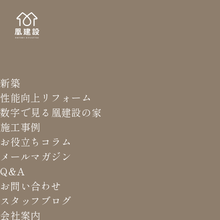
新築
NEWS LETTER
メールマガジ
性能向上リフォーム
数字で見る凰建設の家
バ
施工事例
お役立ちコラム
メールマガジン
HOME
>
メールマガジン バックナンバー
>
太陽光の最適
Q&A
が変わるかも
お問い合わせ
スタッフブログ
これまでお届けしてきたお役立ち情報や業界のリアルなお話を
会社案内
振返りでご覧いただけます。最新のメールマガジンは申込後に