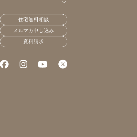
購読が可能です。
住宅無料相談
太陽光の最適が変わるかも
メルマガ申し込み
資料請求
2022.06.28
エネルギーと暮らし
凰建設の森です。
史上最短の梅雨が明け、
毎日暑いですね。
日中に降り注ぐ太陽の
エネルギーは言わずもがな
夏至が最も多いです。
しかし、夏至前後は日本は
梅雨なので、適度に地面が