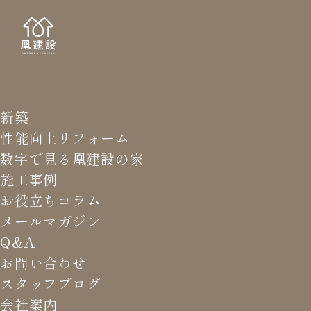
新築
NEWS LETTER
メールマガジ
性能向上リフォーム
数字で見る凰建設の家
バ
施工事例
お役立ちコラム
メールマガジン
HOME
>
メールマガジン バックナンバー
>
好きな温度湿
Q&A
度をつくる
お問い合わせ
スタッフブログ
これまでお届けしてきたお役立ち情報や業界のリアルなお話を
会社案内
振返りでご覧いただけます。最新のメールマガジンは申込後に