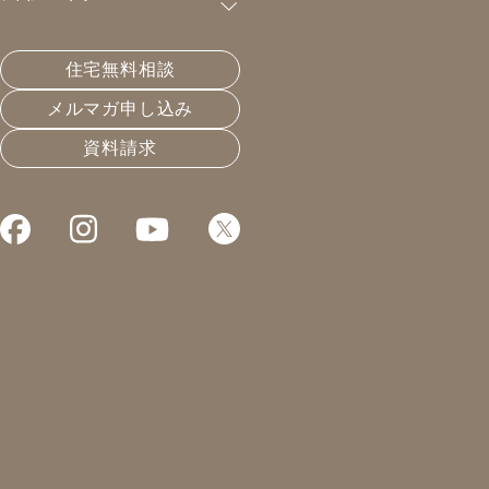
購読が可能です。
住宅無料相談
好きな温度湿度をつくる
メルマガ申し込み
資料請求
2024.06.23
温熱と住宅性能
凰建設の森です。
本日から内覧会。
岐阜もいよいよ梅雨入り。
本日は夕方くらいには
23℃100%という、
ちょっと寒めで湿った空気。
家の中は温度を上げたい
＋(絶対)湿度を下げたい
という、エアコンで行う