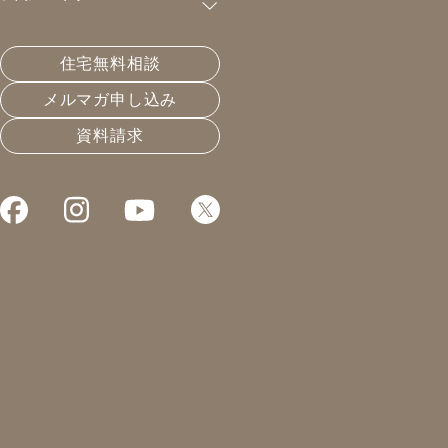
購読が可能です。
住宅無料相談
家づくりの神は死んだ、というより元々い
メルマガ申し込み
ない。
資料請求
2020.07.25
住宅会社選びと業界構造
凰建設の森です。
本日は午前中、お引渡し前の
検査に伺いました。
同時にエアコンの試運転。
朝、25℃98%という絶好の
梅雨寒天気でした。
こんな時こそ、再熱除湿。