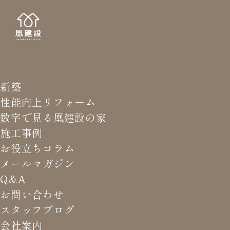
新築
NEWS LETTER
メールマガジ
性能向上リフォーム
数字で見る凰建設の家
バ
施工事例
お役立ちコラム
メールマガジン
HOME
>
メールマガジン バックナンバー
>
家のメンテコ
Q&A
ストはいくらなの？
お問い合わせ
スタッフブログ
これまでお届けしてきたお役立ち情報や業界のリアルなお話を
会社案内
振返りでご覧いただけます。最新のメールマガジンは申込後に