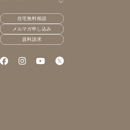
購読が可能です。
住宅無料相談
家のメンテコストはいくらなの？
メルマガ申し込み
資料請求
2023.03.06
長く住める家
凰建設の森です。
本日は事務所の日
今週は少しだけ余裕がある。
質問箱もやれたらと思います。
かなりショッキングな訃報が。
学生時代からの友人の奥様が
亡くなられたとのこと。
まだ30代。乳がんでした。
小学校5年生の娘さんを遺して