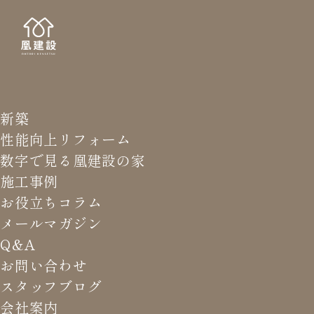
新築
NEWS LETTER
メールマガジ
性能向上リフォーム
数字で見る凰建設の家
バ
施工事例
お役立ちコラム
メールマガジン
HOME
>
メールマガジン バックナンバー
>
家はあなたの
Q&A
商品
お問い合わせ
スタッフブログ
これまでお届けしてきたお役立ち情報や業界のリアルなお話を
会社案内
振返りでご覧いただけます。最新のメールマガジンは申込後に