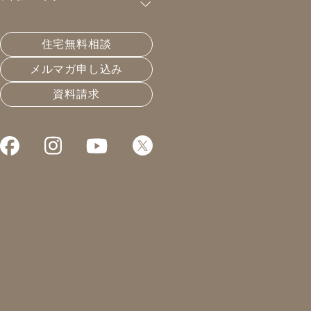
購読が可能です。
住宅無料相談
家はあなたの商品
メルマガ申し込み
資料請求
2022.02.18
長く住める家
凰建設の森です。
本日は事務仕事日
このメルマガを書くまでに
既に1万文字近い文章を
書いております、、、
メールの返信等々、
遅れ気味でごめんなさい。
今日で挽回できるように