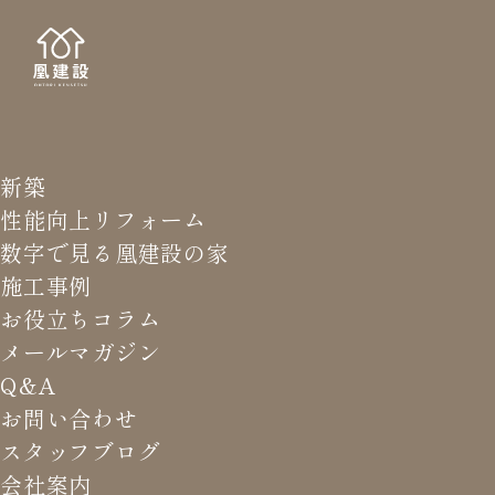
新築
NEWS LETTER
メールマガジ
性能向上リフォーム
数字で見る凰建設の家
バ
施工事例
お役立ちコラム
メールマガジン
HOME
>
メールマガジン バックナンバー
>
建てる前に光
Q&A
熱費を調べて
お問い合わせ
スタッフブログ
これまでお届けしてきたお役立ち情報や業界のリアルなお話を
会社案内
振返りでご覧いただけます。最新のメールマガジンは申込後に