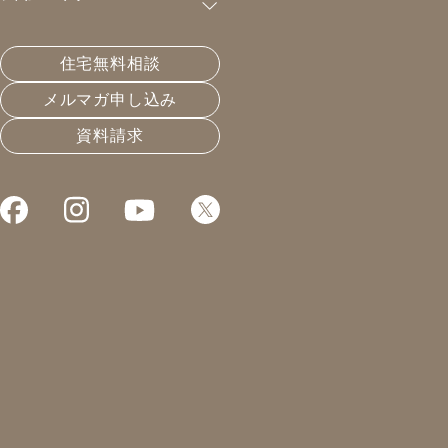
購読が可能です。
住宅無料相談
建てる前に光熱費を調べて
メルマガ申し込み
資料請求
2024.06.10
エネルギーと暮らし
凰建設の森です。
本日は、資金計画。
土地を広い範囲で
探しておられるご夫婦。
弊社、資金計画の際、
お客様に一年分の
光熱費（出来れば使用量も）
を調べていただいております。