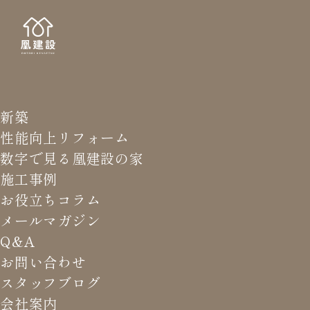
新築
NEWS LETTER
メールマガジ
性能向上リフォーム
数字で見る凰建設の家
バ
施工事例
お役立ちコラム
メールマガジン
HOME
>
メールマガジン バックナンバー
>
御社のUA値は
Q&A
とか聞かない。
お問い合わせ
スタッフブログ
これまでお届けしてきたお役立ち情報や業界のリアルなお話を
会社案内
振返りでご覧いただけます。最新のメールマガジンは申込後に