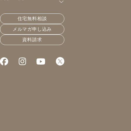
購読が可能です。
住宅無料相談
御社のUA値はとか聞かない。
メルマガ申し込み
資料請求
2021.02.21
温熱と住宅性能
凰建設の森です。
本日は、一日地域の行事の為
お休みになります。
といっても朝8時から、
山の上の神社の掃除なので
全く休んだ気になりませんが。
一部の方はご存知かと思いますが
ずっと質問箱でしか使って