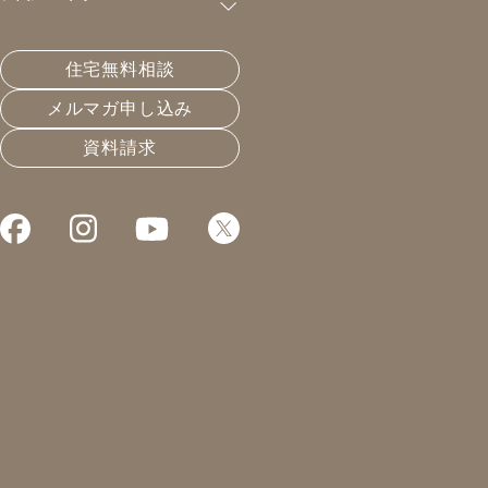
購読が可能です。
住宅無料相談
揉め事は岡目八目
メルマガ申し込み
資料請求
2021.04.15
住宅会社選びと業界構造
凰建設の森です。
色々問い合わせが
溜まっておりましてごめんなさい。
ちょっとGW明けまでは
動きがとても
鈍くなりそうです。
ご容赦ください。
あと、最後の告知になります。