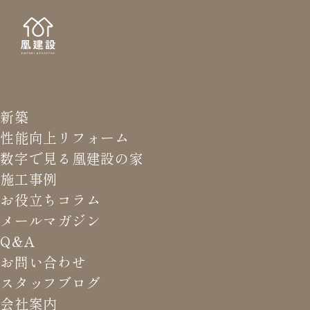
新築
NEWS LETTER
メールマガジ
性能向上リフォーム
数字で見る凰建設の家
バ
施工事例
お役立ちコラム
メールマガジン
HOME
>
メールマガジン バックナンバー
>
揉め事は岡目
Q&A
八目
お問い合わせ
スタッフブログ
これまでお届けしてきたお役立ち情報や業界のリアルなお話を
会社案内
振返りでご覧いただけます。最新のメールマガジンは申込後に