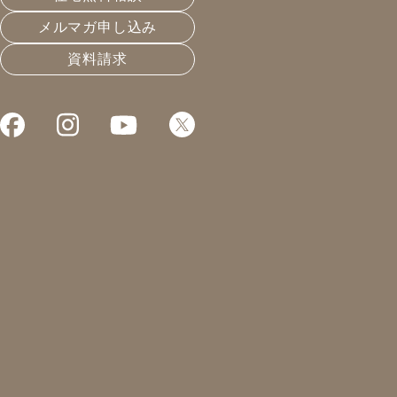
メルマガ申し込み
資料請求
これまでお届けしてきたお役立ち情報や業界のリアルなお
損をしないための太陽光政策対
2019.05.31
エネルギーと暮らし
凰建設の森です。
2019年問題ってご存知でしょうか。
太陽光発電の売電価格がぐっと