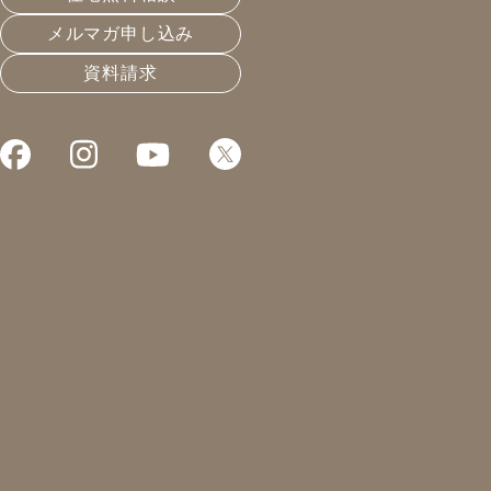
メルマガ申し込み
資料請求
これまでお届けしてきたお役立ち情報や業界のリアルなお
敷地が45°振れてたら
2023.06.02
住宅会社選びと業界構造
凰建設の森です。
本日、大雨ですね。
岐阜にも大雨警報が