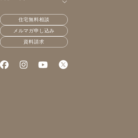
購読が可能です。
住宅無料相談
断熱の目的は国別に違う
メルマガ申し込み
資料請求
2023.09.02
エネルギーと暮らし
凰建設の森です。
本日は午前中新築の打合せ。
午後からはお勉強です。
リノベのお勉強です。
今後はリノベの時代が始まる。
それは国の方針でもあるし
現実的に新築を誰でも買える
時代というのは終わりが
見え始めております。