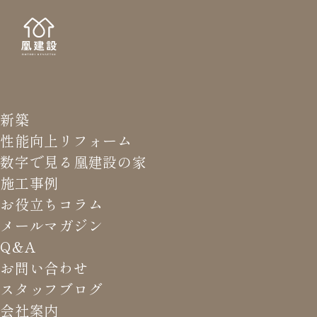
新築
NEWS LETTER
メールマガジ
性能向上リフォーム
数字で見る凰建設の家
バ
施工事例
お役立ちコラム
メールマガジン
HOME
>
メールマガジン バックナンバー
>
断熱の目的は
Q&A
国別に違う
お問い合わせ
スタッフブログ
これまでお届けしてきたお役立ち情報や業界のリアルなお話を
会社案内
振返りでご覧いただけます。最新のメールマガジンは申込後に