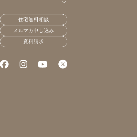
購読が可能です。
住宅無料相談
新築とは骨をうずめる事
メルマガ申し込み
資料請求
2022.08.27
長く住める家
凰建設の森です。
本日は地域の会議
今日、明日と
来週の土日も。
そう、大きなイベントが
あるんですね。
世の中にはいろんな
仕事がありますが、