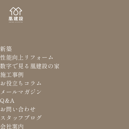
新築
NEWS LETTER
メールマガジ
性能向上リフォーム
数字で見る凰建設の家
バ
施工事例
お役立ちコラム
メールマガジン
HOME
>
メールマガジン バックナンバー
>
新築とは骨を
Q&A
うずめる事
お問い合わせ
スタッフブログ
これまでお届けしてきたお役立ち情報や業界のリアルなお話を
会社案内
振返りでご覧いただけます。最新のメールマガジンは申込後に