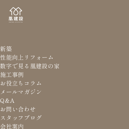
新築
NEWS LETTER
メールマガジ
性能向上リフォーム
数字で見る凰建設の家
バ
施工事例
お役立ちコラム
メールマガジン
HOME
>
メールマガジン バックナンバー
>
構造計算、ど
Q&A
こまで目指す？
お問い合わせ
スタッフブログ
これまでお届けしてきたお役立ち情報や業界のリアルなお話を
会社案内
振返りでご覧いただけます。最新のメールマガジンは申込後に