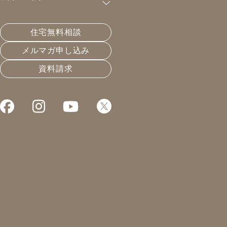
購読が可能です。
住宅無料相談
構造計算、どこまで目指す？
メルマガ申し込み
資料請求
2022.06.22
災害とレジリエンス
凰建設の森です。
本日は広島から東京に
移動して、講演会です。
今年で3年目になります。
昨年はずっとzoomだったので
久しぶりのリアル開催。
聴く側としてはzoomは
ありがたいのですが、