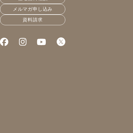
メルマガ申し込み
資料請求
これまでお届けしてきたお役立ち情報や業界のリアルなお
申し訳ない気持ちでいっぱい。
2022.01.22
長く住める家
凰建設の森です。
弊社初のYouTubeルームツアー
昨日公開されています。