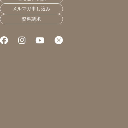
メルマガ申し込み
資料請求
これまでお届けしてきたお役立ち情報や業界のリアルなお
省エネ住宅を住みこなせ！
2024.03.29
温熱と住宅性能
凰建設の森です。
本日は岐阜への移動の後
現場での検査になります。