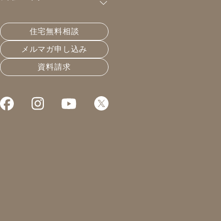
購読が可能です。
住宅無料相談
自分で基礎断熱を設計してみる？
メルマガ申し込み
資料請求
2024.02.16
温熱と住宅性能
凰建設の森です。
本日はZOOM打ち合わせの日。
1日で3つのZOOM会議が。
コロナになってから、
本当に遠隔での会議が
増えましたね。
ZOOMは2016年ごろから
有料アカウントで使って