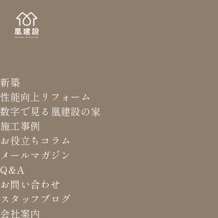
新築
NEWS LETTER
メールマガジ
性能向上リフォーム
数字で見る凰建設の家
バ
施工事例
お役立ちコラム
メールマガジン
HOME
>
メールマガジン バックナンバー
>
自分で基礎断
Q&A
熱を設計してみる？
お問い合わせ
スタッフブログ
これまでお届けしてきたお役立ち情報や業界のリアルなお話を
会社案内
振返りでご覧いただけます。最新のメールマガジンは申込後に