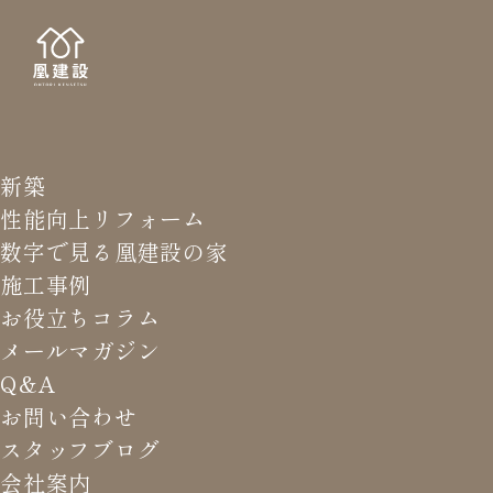
新築
NEWS LETTER
メールマガジ
性能向上リフォーム
数字で見る凰建設の家
バ
施工事例
お役立ちコラム
メールマガジン
HOME
>
メールマガジン バックナンバー
>
芯去材ってご
Q&A
存知？
お問い合わせ
スタッフブログ
これまでお届けしてきたお役立ち情報や業界のリアルなお話を
会社案内
振返りでご覧いただけます。最新のメールマガジンは申込後に