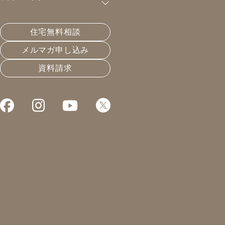
購読が可能です。
住宅無料相談
芯去材ってご存知？
メルマガ申し込み
資料請求
2019.07.24
長く住める家
凰建設の森です。
本日は先にお知らせを。
↓ ↓
https://www.s-housing.jp/archives/156030
こちらの助成金の3次募集が
始まったようです。
ざっくりいうと、100万円弱の
補助金が出るのですが、
欲しい方いますでしょうか。