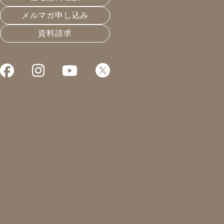
メルマガ申し込み
資料請求
これまでお届けしてきたお役立ち情報や業界のリアルなお
過去最大の値上げ
2021.06.17
災害とレジリエンス
凰建設の森です。
本日、間取りの打ち合わせ。
着工が1年先なので、