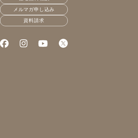
メルマガ申し込み
資料請求
これまでお届けしてきたお役立ち情報や業界のリアルなお
部屋干とワイシャツと乾き
2021.10.18
温熱と住宅性能
凰建設の森です。
本日は、朝から草刈り。
今シーズン最後の草刈り。