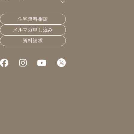
購読が可能です。
住宅無料相談
防災対策は火水風地
メルマガ申し込み
資料請求
2022.09.01
災害とレジリエンス
凰建設の森です。
本日は事務所にて打合せ。
久しぶりに自分の机に
座りました。
9月1日は防災の日。
何故この日が防災の日か、
ご存じでしょうか？
99年前の今日、日本は