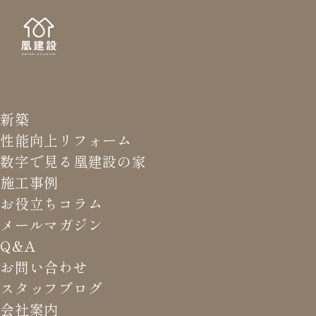
新築
NEWS LETTER
メールマガジ
性能向上リフォーム
数字で見る凰建設の家
バ
施工事例
お役立ちコラム
メールマガジン
HOME
>
メールマガジン バックナンバー
>
防災対策は火
Q&A
水風地
お問い合わせ
スタッフブログ
これまでお届けしてきたお役立ち情報や業界のリアルなお話を
会社案内
振返りでご覧いただけます。最新のメールマガジンは申込後に