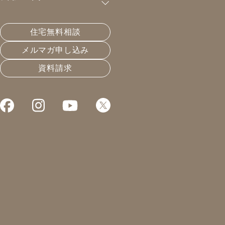
購読が可能です。
住宅無料相談
雑草で困っている方へ
メルマガ申し込み
資料請求
2020.08.03
日本人の暮らし
凰建設の森です。
毎月第一月曜日は草刈り。
事務所の周りをきれいにします。
夏の時期だと雑草の問題
気になりますよね。
日本の気候はものすごく植物の
育成にとって恵まれてます。
庭をほおっておくと、