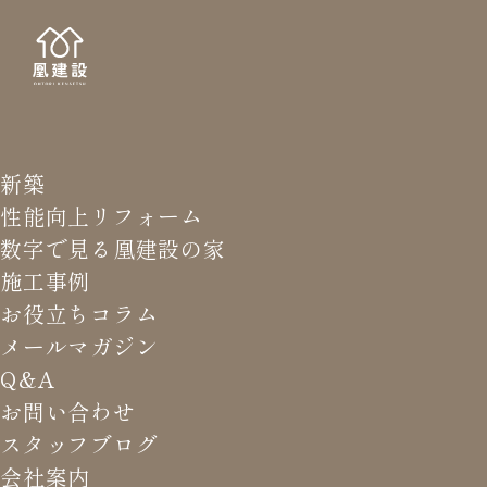
新築
NEWS LETTER
メールマガジ
性能向上リフォーム
数字で見る凰建設の家
バ
施工事例
お役立ちコラム
メールマガジン
HOME
>
メールマガジン バックナンバー
>
雑草で困って
Q&A
いる方へ
お問い合わせ
スタッフブログ
これまでお届けしてきたお役立ち情報や業界のリアルなお話を
会社案内
振返りでご覧いただけます。最新のメールマガジンは申込後に