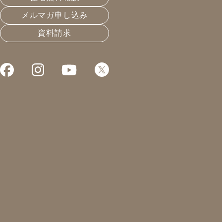
メルマガ申し込み
資料請求
これまでお届けしてきたお役立ち情報や業界のリアルなお
高断熱の家の先にある課題
2019.12.26
温熱と住宅性能
凰建設の森です。
クリスマスが終わると、年の瀬。
今年も無事に過ごすことが出来ました。