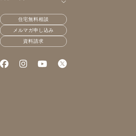
購読が可能です。
住宅無料相談
高断熱の家の鍋は美味しくないか
メルマガ申し込み
資料請求
2020.12.04
温熱と住宅性能
凰建設の森です。
昨日に引き続き内覧会のお知らせから。
日本で初めての
パッシブハウスプレミアムの家
完全予約制にて受付中です。
お申し込みはこちらから。
https://ohtori1.com/p/r/PFvAifK0
メルマガの感想にて、