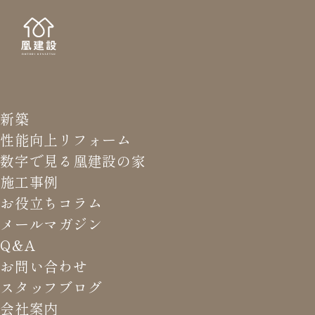
新築
NEWS LETTER
メールマガジ
性能向上リフォーム
数字で見る凰建設の家
バ
施工事例
お役立ちコラム
メールマガジン
HOME
>
メールマガジン バックナンバー
>
高断熱の家の
Q&A
鍋は美味しくないか
お問い合わせ
スタッフブログ
これまでお届けしてきたお役立ち情報や業界のリアルなお話を
会社案内
振返りでご覧いただけます。最新のメールマガジンは申込後に