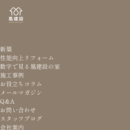
新築
NEWS LETTER
メールマガジ
性能向上リフォーム
数字で見る凰建設の家
バ
施工事例
お役立ちコラム
メールマガジン
HOME
>
メールマガジン バックナンバー
>
20℃以上でも
Q&A
寒い？
お問い合わせ
スタッフブログ
これまでお届けしてきたお役立ち情報や業界のリアルなお話を
会社案内
振返りでご覧いただけます。最新のメールマガジンは申込後に