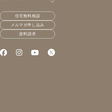
購読が可能です。
住宅無料相談
20℃以上でも寒い？
メルマガ申し込み
資料請求
2019.12.14
温熱と住宅性能
凰建設の森です。
昨日は会社のクリスマス会。
今日は微妙に二日酔いで
目が覚めました。
なんだかんだ、しっかりと
酔っぱらったみたいです。
ものすごく目が腫れて、
家族に驚かれました。